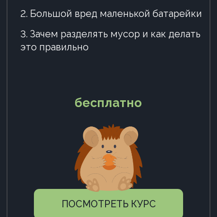
отправим вам SCORM-файл.
По вопросам коммерческого
использования (в целях
продвижения товаров и услуг) —
напишите нам на почту или
в мессенджеры.
+7 903 9111 903
info@ex-course.ru
ООО «ЭКСКУРС-ПРОДАКШН»