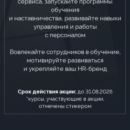
отмечены стикером
ЁЖИКА СПАСИ —
БАТАРЕЙКИ К НАМ НЕСИ
СОЦИАЛЬНО-
ЭКОЛОГИЧЕСКИЙ ПРОЕКТ
Помогите ежику разобраться
в важных вопросах экологии
и защиты окружающей среды:
1. Батарейка, сдавайся! Что и как
нужно делать?
2. Большой вред маленькой батарейки
3. Зачем разделять мусор и как делать