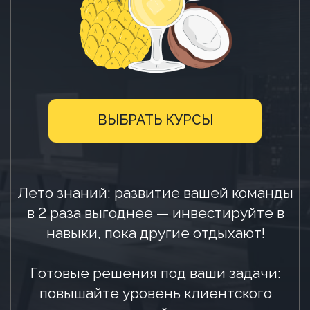
Лето знаний: развитие вашей команды
в 2 раза выгоднее — инвестируйте в
навыки, пока другие отдыхают!
Готовые решения под ваши задачи:
повышайте уровень клиентского
сервиса, запускайте программы
обучения
и наставничества, развивайте навыки
управления и работы
с персоналом
Вовлекайте сотрудников в обучение,
мотивируйте развиваться
и укрепляйте ваш HR-бренд
Срок действия акции:
до 31.08.2026
*курсы, участвующие в акции,